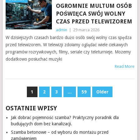
OGROMNIE MULTUM OSÓB
POŚWIĘCA SWÓJ WOLNY
CZAS PRZED TELEWIZOREM
admin
|
29 marca 2026
W dzisiejszych czasach bardzo dużo osób swój wolny czas spędza
przed telewizorem. W telewizji zdołamy oglądać wiele ciekawych
programów rozrywkowych, filmy, seriale czy teleturnieje. Możemy
dodatkowo posłuchać muzyki
Read More
NAWIGACJA
1
2
3
…
59
Older
PO
OSTATNIE WPISY
WPISACH
Jak dobrać pojemność szamba? Praktyczny poradnik dla
budujących dom bez kanalizacji.
Szamba betonowe – od wyboru do montażu przed
zamówieniem