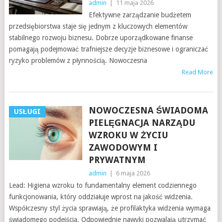
admin
|
11 maja 2026
Efektywne zarządzanie budżetem
przedsiębiorstwa staje się jednym z kluczowych elementów
stabilnego rozwoju biznesu. Dobrze uporządkowane finanse
pomagają podejmować trafniejsze decyzje biznesowe i ograniczać
ryzyko problemów z płynnością. Nowoczesna
Read More
NOWOCZESNA ŚWIADOMA
USŁUGI
PIELĘGNACJA NARZĄDU
WZROKU W ŻYCIU
ZAWODOWYM I
PRYWATNYM
admin
|
6 maja 2026
Lead: Higiena wzroku to fundamentalny element codziennego
funkcjonowania, który oddziałuje wprost na jakość widzenia.
Współczesny styl życia sprawiają, że profilaktyka widzenia wymaga
świadomego podejścia. Odpowiednie nawyki pozwalają utrzymać