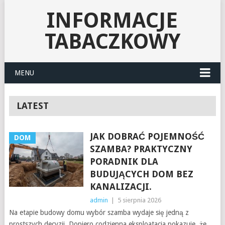
INFORMACJE
TABACZKOWY
MENU
LATEST
JAK DOBRAĆ POJEMNOŚĆ
DOM
SZAMBA? PRAKTYCZNY
PORADNIK DLA
BUDUJĄCYCH DOM BEZ
KANALIZACJI.
admin
|
5 sierpnia 2026
Na etapie budowy domu wybór szamba wydaje się jedną z
prostszych decyzji. Dopiero codzienna eksploatacja pokazuje, że