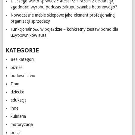
Dlaczego warto sprawdzić atest PZH razem z deklaracją
zgodności wyrobu podczas zakupu szamba betonowego?
Nowoczesne meble sklepowe jako element profesjonalnej
organizacji sprzedaży
Funkcjonalność w pojeździe – konkretny zestaw porad dla
użytkowników auta
KATEGORIE
Bez kategorii
biznes
budownictwo
Dom
dziecko
edukacja
inne
kulinaria
motoryzacja
praca