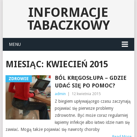
INFORMACJE
TABACZKOWY
MENU
MIESIĄC:
KWIECIEŃ 2015
BÓL KRĘGOSŁUPA – GDZIE
ZDROWIE
UDAĆ SIĘ PO POMOC?
admin
|
12 kwietnia 2015
Z biegiem upływającego czasu zaczynają
pojawiać się pierwsze problemy
zdrowotne. Być może coraz regularniej
łapiemy infekcje albo łatwo idzie nam się
zawiać. Mogą także pojawiać się nawroty choroby
Read More