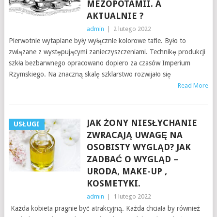
MEZOPOTAMII. A
AKTUALNIE ?
admin
|
2 lutego 2022
Pierwotnie wytapiane były wyłącznie kolorowe tafle. Było to
związane z występującymi zanieczyszczeniami. Technikę produkcji
szkła bezbarwnego opracowano dopiero za czasów Imperium
Rzymskiego. Na znaczną skalę szklarstwo rozwijało się
Read More
JAK ŻONY NIESŁYCHANIE
USŁUGI
ZWRACAJĄ UWAGĘ NA
OSOBISTY WYGLĄD? JAK
ZADBAĆ O WYGLĄD –
URODA, MAKE-UP ,
KOSMETYKI.
admin
|
1 lutego 2022
Każda kobieta pragnie być atrakcyjną. Każda chciała by również