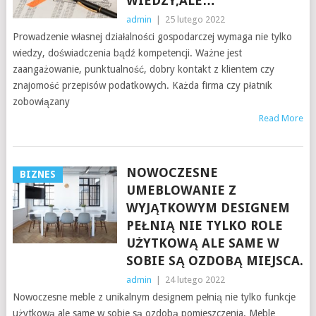
WIEDZY,ALE…
admin
|
25 lutego 2022
Prowadzenie własnej działalności gospodarczej wymaga nie tylko
wiedzy, doświadczenia bądź kompetencji. Ważne jest
zaangażowanie, punktualność, dobry kontakt z klientem czy
znajomość przepisów podatkowych. Każda firma czy płatnik
zobowiązany
Read More
NOWOCZESNE
BIZNES
UMEBLOWANIE Z
WYJĄTKOWYM DESIGNEM
PEŁNIĄ NIE TYLKO ROLE
UŻYTKOWĄ ALE SAME W
SOBIE SĄ OZDOBĄ MIEJSCA.
admin
|
24 lutego 2022
Nowoczesne meble z unikalnym designem pełnią nie tylko funkcje
użytkową ale same w sobie są ozdobą pomieszczenia. Meble