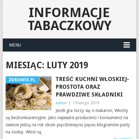
INFORMACJE
TABACZKOWY
MENU
MIESIĄC:
LUTY 2019
TREŚĆ KUCHNI WŁOSKIEJ-
ZDROWIE.PL
PROSTOTA ORAZ
PRAWDZIWE SKŁADNIKI
admin
|
19 lutego 2019
Jeżeli gra toczy się o makaron, Włochy
są bezkonkurencyjne. Jako najwięksi producenci i konsumenci na
świecie jedzą na rok około pięćdziesięciu pięciu kilogramów pasty
na osobę. Włosi są